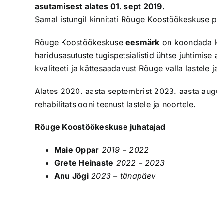
asutamisest alates 01. sept 2019.
Samal istungil kinnitati Rõuge Koostöökeskuse p
Rõuge Koostöökeskuse
eesmärk
on koondada kõ
haridusasutuste tugispetsialistid ühtse juhtimise 
kvaliteeti ja kättesaadavust Rõuge valla lastele j
Alates 2020. aasta septembrist 2023. aasta aug
rehabilitatsiooni teenust lastele ja noortele.
Rõuge Koostöökeskuse juhatajad
Maie Oppar
2019 – 2022
Grete Heinaste
2022 – 2023
Anu Jõgi
2023 – tänapäev