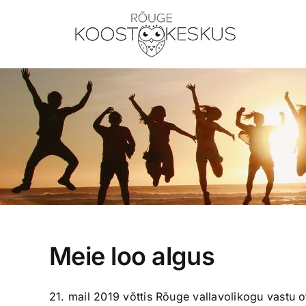
Skip
to
content
Meie loo algus
21. mail 2019 võttis Rõuge vallavolikogu vastu o