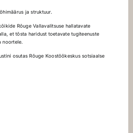
õhimäärus ja struktuur.
ikide Rõuge Vallavalitsuse hallatavate
alla, et tõsta haridust toetavate tugiteenuste
a noortele.
ustini osutas Rõuge Koostöökeskus sotsiaalse