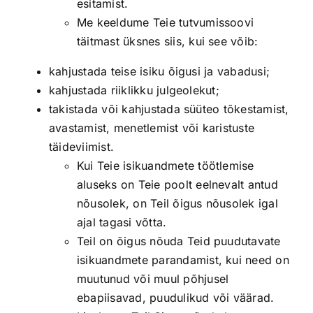
esitamist.
Me keeldume Teie tutvumissoovi
täitmast üksnes siis, kui see võib:
kahjustada teise isiku õigusi ja vabadusi;
kahjustada riiklikku julgeolekut;
takistada või kahjustada süüteo tõkestamist,
avastamist, menetlemist või karistuste
täideviimist.
Kui Teie isikuandmete töötlemise
aluseks on Teie poolt eelnevalt antud
nõusolek, on Teil õigus nõusolek igal
ajal tagasi võtta.
Teil on õigus nõuda Teid puudutavate
isikuandmete parandamist, kui need on
muutunud või muul põhjusel
ebapiisavad, puudulikud või väärad.