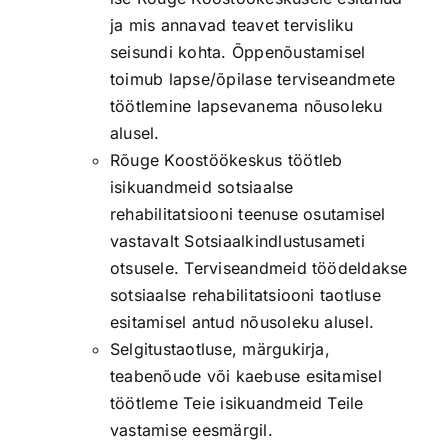
ja mis annavad teavet tervisliku
seisundi kohta. Õppenõustamisel
toimub lapse/õpilase terviseandmete
töötlemine lapsevanema nõusoleku
alusel.
Rõuge Koostöökeskus töötleb
isikuandmeid sotsiaalse
rehabilitatsiooni teenuse osutamisel
vastavalt Sotsiaalkindlustusameti
otsusele. Terviseandmeid töödeldakse
sotsiaalse rehabilitatsiooni taotluse
esitamisel antud nõusoleku alusel.
Selgitustaotluse, märgukirja,
teabenõude või kaebuse esitamisel
töötleme Teie isikuandmeid Teile
vastamise eesmärgil.