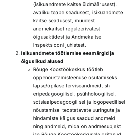
(isikuandmete kaitse üldmäärusest),
avaliku teabe seadusest, isikuandmete
kaitse seadusest, muudest
andmekaitset reguleerivatest
õigusaktidest ja Andmekaitse
Inspektsiooni juhistest.
Isikuandmete töötlemise eesmärgid ja
õiguslikud alused
Rõuge Koostöökeskus töötleb
õppenõustamisteenuse osutamiseks
lapse/õpilase terviseandmeid, sh
eripedagoogilisel, psühholoogilisel,
sotsiaalpedagoogilisel ja logopeedilisel
nõustamisel teostatavate uuringute ja
hindamiste käigus saadud andmeid
ning andmeid, mida on andmesubjekt
ise Rõuge Koostöökeskusele esitanud