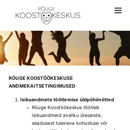
Skip
to
content
RÕUGE KOOSTÖÖKESKUSE
ANDMEKAITSETINGIMUSED
Isikuandmete töötlemise üldpõhimõtted
Rõuge Koostöökeskus töötleb
isikuandmeid avaliku ülesande,
seadusest tuleneva kohustuse või