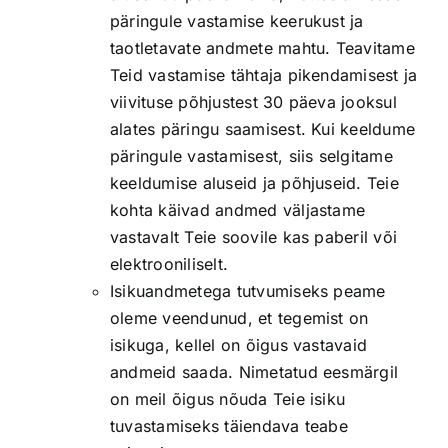
päringule vastamise keerukust ja
taotletavate andmete mahtu. Teavitame
Teid vastamise tähtaja pikendamisest ja
viivituse põhjustest 30 päeva jooksul
alates päringu saamisest. Kui keeldume
päringule vastamisest, siis selgitame
keeldumise aluseid ja põhjuseid. Teie
kohta käivad andmed väljastame
vastavalt Teie soovile kas paberil või
elektrooniliselt.
Isikuandmetega tutvumiseks peame
oleme veendunud, et tegemist on
isikuga, kellel on õigus vastavaid
andmeid saada. Nimetatud eesmärgil
on meil õigus nõuda Teie isiku
tuvastamiseks täiendava teabe