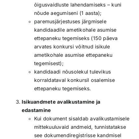
õigusvaidluste lahendamiseks – kuni
nõude aegumiseni (1 aasta);
paremusjärjestuses järgmisele
kandidaadile ametikohale asumise
ettepaneku tegemiseks (150 päeva
arvates konkursi võitnud isikule
ametikohale asumise ettepaneku
tegemisest);
kandidaadi nõusolekul tulevikus
korraldataval konkursil osalemise
ettepaneku tegemiseks.
Isikuandmete avalikustamine ja
edastamine
Kui dokument sisaldab avalikustamisele
mittekuuluvaid andmeid, tunnistatakse
see dokumendiregistrisse kandmisel