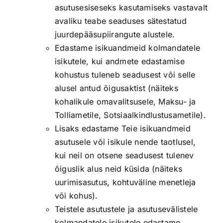
asutusesiseseks kasutamiseks vastavalt
avaliku teabe seaduses sätestatud
juurdepääsupiirangute alustele.
Edastame isikuandmeid kolmandatele
isikutele, kui andmete edastamise
kohustus tuleneb seadusest või selle
alusel antud õigusaktist (näiteks
kohalikule omavalitsusele, Maksu- ja
Tolliametile, Sotsiaalkindlustusametile).
Lisaks edastame Teie isikuandmeid
asutusele või isikule nende taotlusel,
kui neil on otsene seadusest tulenev
õiguslik alus neid küsida (näiteks
uurimisasutus, kohtuväline menetleja
või kohus).
Teistele asutustele ja asutusevälistele
kolmandatele isikutele edastame