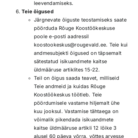
leevendamiseks.
Teie õigused
Järgnevate õiguste teostamiseks saate
pöörduda Rõuge Koostöökeskuse
poole e-posti aadressil
koostookeskus@rougevald.ee. Teie kui
andmesubjekti õigused on täpsemalt
sätestatud isikuandmete kaitse
üldmääruse artiklites 15-22.
Teil on õigus saada teavet, milliseid
Teie andmeid ja kuidas Rõuge
Koostöökeskus töötleb. Teie
pöördumisele vastame hiljemalt ühe
kuu jooksul. Vastamise tähtaega on
võimalik pikendada isikuandmete
kaitse üldmääruse artikli 12 lõike 3
alusel 60 päeva võrra, võttes arvesse