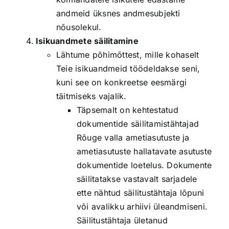
andmeid üksnes andmesubjekti
nõusolekul.
Isikuandmete säilitamine
Lähtume põhimõttest, mille kohaselt
Teie isikuandmeid töödeldakse seni,
kuni see on konkreetse eesmärgi
täitmiseks vajalik.
Täpsemalt on kehtestatud
dokumentide säilitamistähtajad
Rõuge valla ametiasutuste ja
ametiasutuste hallatavate asutuste
dokumentide loetelus. Dokumente
säilitatakse vastavalt sarjadele
ette nähtud säilitustähtaja lõpuni
või avalikku arhiivi üleandmiseni.
Säilitustähtaja ületanud