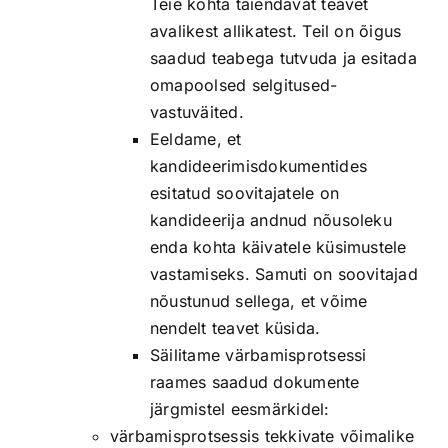
Teie kohta täiendavat teavet
avalikest allikatest. Teil on õigus
saadud teabega tutvuda ja esitada
omapoolsed selgitused-
vastuväited.
Eeldame, et
kandideerimisdokumentides
esitatud soovitajatele on
kandideerija andnud nõusoleku
enda kohta käivatele küsimustele
vastamiseks. Samuti on soovitajad
nõustunud sellega, et võime
nendelt teavet küsida.
Säilitame värbamisprotsessi
raames saadud dokumente
järgmistel eesmärkidel:
värbamisprotsessis tekkivate võimalike