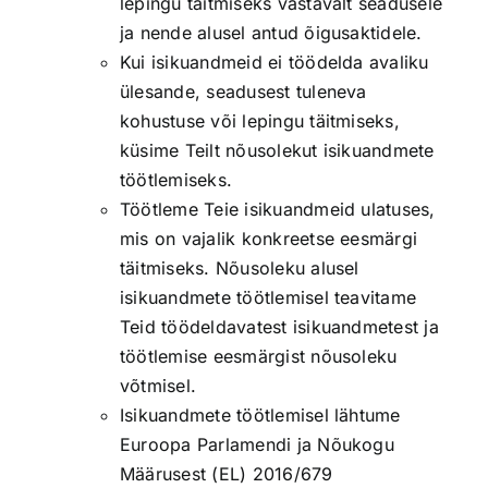
lepingu täitmiseks vastavalt seadusele
ja nende alusel antud õigusaktidele.
Kui isikuandmeid ei töödelda avaliku
ülesande, seadusest tuleneva
kohustuse või lepingu täitmiseks,
küsime Teilt nõusolekut isikuandmete
töötlemiseks.
Töötleme Teie isikuandmeid ulatuses,
mis on vajalik konkreetse eesmärgi
täitmiseks. Nõusoleku alusel
isikuandmete töötlemisel teavitame
Teid töödeldavatest isikuandmetest ja
töötlemise eesmärgist nõusoleku
võtmisel.
Isikuandmete töötlemisel lähtume
Euroopa Parlamendi ja Nõukogu
Määrusest (EL) 2016/679