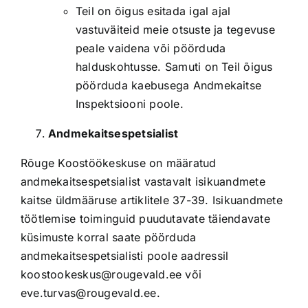
Teil on õigus esitada igal ajal
vastuväiteid meie otsuste ja tegevuse
peale vaidena või pöörduda
halduskohtusse. Samuti on Teil õigus
pöörduda kaebusega Andmekaitse
Inspektsiooni poole.
Andmekaitsespetsialist
Rõuge Koostöökeskuse on määratud
andmekaitsespetsialist vastavalt isikuandmete
kaitse üldmääruse artiklitele 37-39. Isikuandmete
töötlemise toiminguid puudutavate täiendavate
küsimuste korral saate pöörduda
andmekaitsespetsialisti poole aadressil
koostookeskus@rougevald.ee või
eve.turvas@rougevald.ee.