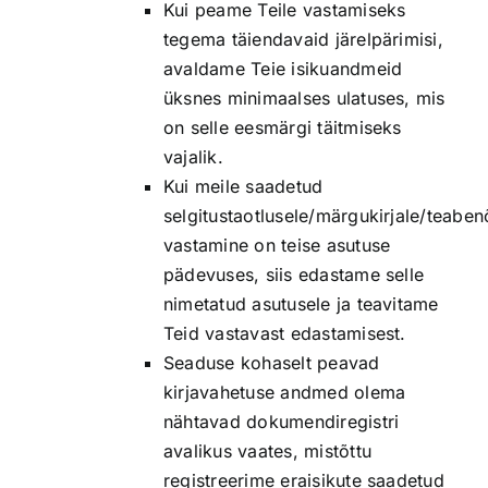
Kui peame Teile vastamiseks
tegema täiendavaid järelpärimisi,
avaldame Teie isikuandmeid
üksnes minimaalses ulatuses, mis
on selle eesmärgi täitmiseks
vajalik.
Kui meile saadetud
selgitustaotlusele/märgukirjale/teabe
vastamine on teise asutuse
pädevuses, siis edastame selle
nimetatud asutusele ja teavitame
Teid vastavast edastamisest.
Seaduse kohaselt peavad
kirjavahetuse andmed olema
nähtavad dokumendiregistri
avalikus vaates, mistõttu
registreerime eraisikute saadetud