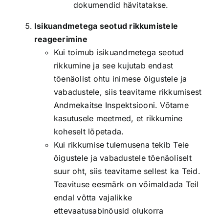
dokumendid hävitatakse.
Isikuandmetega seotud rikkumistele
reageerimine
Kui toimub isikuandmetega seotud
rikkumine ja see kujutab endast
tõenäolist ohtu inimese õigustele ja
vabadustele, siis teavitame rikkumisest
Andmekaitse Inspektsiooni. Võtame
kasutusele meetmed, et rikkumine
koheselt lõpetada.
Kui rikkumise tulemusena tekib Teie
õigustele ja vabadustele tõenäoliselt
suur oht, siis teavitame sellest ka Teid.
Teavituse eesmärk on võimaldada Teil
endal võtta vajalikke
ettevaatusabinõusid olukorra