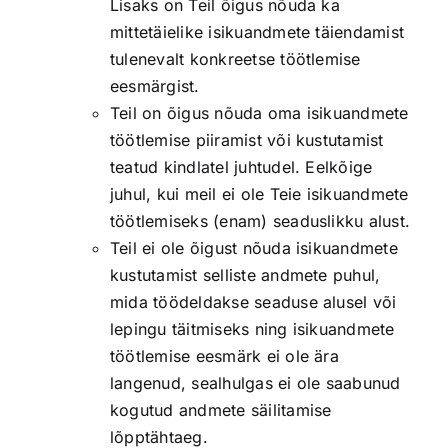
Lisaks on Teil õigus nõuda ka
mittetäielike isikuandmete täiendamist
tulenevalt konkreetse töötlemise
eesmärgist.
Teil on õigus nõuda oma isikuandmete
töötlemise piiramist või kustutamist
teatud kindlatel juhtudel. Eelkõige
juhul, kui meil ei ole Teie isikuandmete
töötlemiseks (enam) seaduslikku alust.
Teil ei ole õigust nõuda isikuandmete
kustutamist selliste andmete puhul,
mida töödeldakse seaduse alusel või
lepingu täitmiseks ning isikuandmete
töötlemise eesmärk ei ole ära
langenud, sealhulgas ei ole saabunud
kogutud andmete säilitamise
lõpptähtaeg.