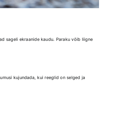
d sageli ekraanide kaudu. Paraku võib liigne
rjumusi kujundada, kui reeglid on selged ja