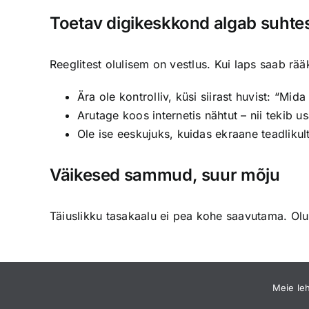
Toetav digikeskkond algab suhte
Reeglitest olulisem on vestlus. Kui laps saab rää
Ära ole kontrolliv, küsi siirast huvist: “Mid
Arutage koos internetis nähtut – nii tekib u
Ole ise eeskujuks, kuidas ekraane teadlikul
Väikesed sammud, suur mõju
Täiuslikku tasakaalu ei pea kohe saavutama. Olul
Meie le
Rõuge Koostöökeskus | Web by
Pilt Ruudus