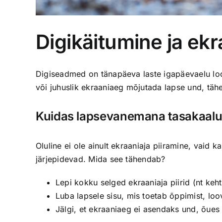
Digikäitumine ja ek
Digiseadmed on tänapäeva laste igapäevaelu loo
või juhuslik ekraaniaeg mõjutada lapse und, täh
Kuidas lapsevanemana tasakaalu
Oluline ei ole ainult ekraaniaja piiramine, vaid 
järjepidevad. Mida see tähendab?
Lepi kokku selged ekraaniaja piirid (nt keh
Luba lapsele sisu, mis toetab õppimist, loov
Jälgi, et ekraaniaeg ei asendaks und, õue