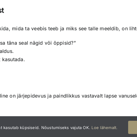
st
kida, mida ta veebis teeb ja miks see talle meeldib, on li
a sa täna seal nägid või õppisid?”
saldus.
t kasutada.
ine on järjepidevus ja paindlikkus vastavalt lapse vanusel
ht kasutab küpsiseid. Nõustumiseks vajuta OK.
Loe lähemalt.