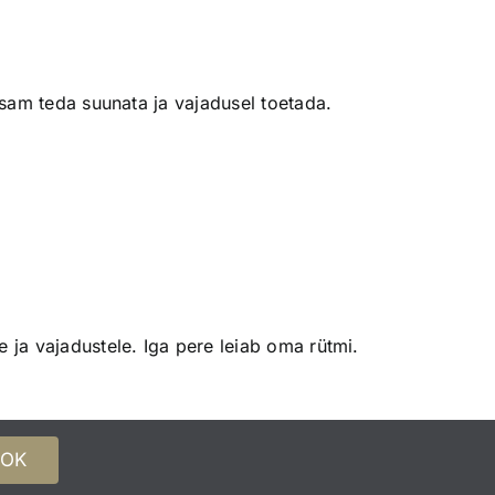
htsam teda suunata ja vajadusel toetada.
e ja vajadustele. Iga pere leiab oma rütmi.
OK