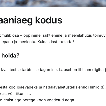
raaniaeg kodus
mulik osa – õppimine, suhtlemine ja meelelahutus toimuva
elepanu ja meeleolu. Kuidas last toetada?
 hoida?
ka kvaliteetse tarbimise tagamine. Lapsel on lihtsam digiha
testa koolipäevadeks ja nädalavahetusteks eraldi limiidid).
ust või liikumist.
s olemist ega perega koos veedetud aega.