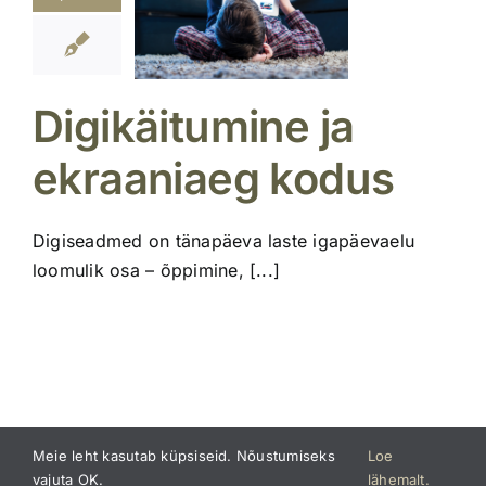
kraaniaeg
kodus
aibutahvel
Digikäitumine ja
ekraaniaeg kodus
Digiseadmed on tänapäeva laste igapäevaelu
loomulik osa – õppimine, [...]
Meie leht kasutab küpsiseid. Nõustumiseks
Loe
vajuta OK.
lähemalt.